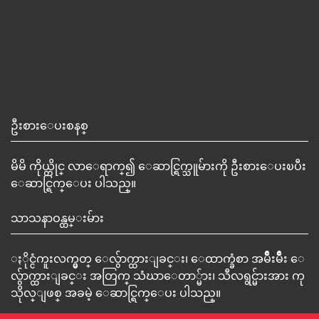
ဦးစားေပးစနစ္
မိမိ ကိုယ္တိုင္ လာေရာက္၍ ေဆာင္ရြက္သူမ်ားကို ဦးစားေပးၿပီး
ေဆာင္ရြက္ေပး ပါသည္။
သာသနာဝန္ထမ္းမ်ား
ႏိုင္ငံကူးလက္မွတ္ ေလွ်ာက္ထားျခင္း၊ ေထာက္ခံစာ အမ်ိဳးမ်ိဳး ေ
လွ်ာက္ထားျခင္း အတြက္ သံဃာေတာ္မ်ား၊ သီလရွင္မ်ားအား ကု
သိုလ္ျဖစ္ အခမဲ့ ေဆာင္ရြက္ေပး ပါသည္။