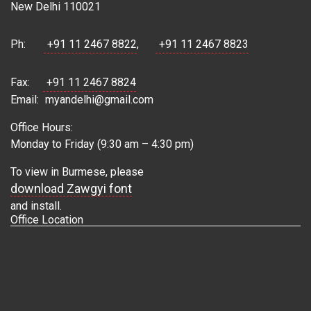
New Delhi 110021
Ph:
+91 11 2467 8822
,
+91 11 2467 8823
Fax:
+91 11 2467 8824
Email:
myandelhi@gmail.com
Office Hours:
Monday to Friday (9:30 am – 4:30 pm)
To view in Burmese, please
download Zawgyi font
and install.
Office Location