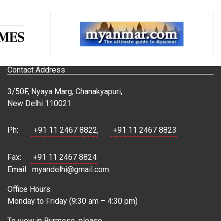
Contact Address
3/50F, Nyaya Marg, Chanakyapuri,
New Delhi 110021
Ph:
+91 11 2467 8822
,
+91 11 2467 8823
Fax:
+91 11 2467 8824
Email:
myandelhi@gmail.com
Office Hours:
Monday to Friday (9:30 am – 4:30 pm)
To view in Burmese, please