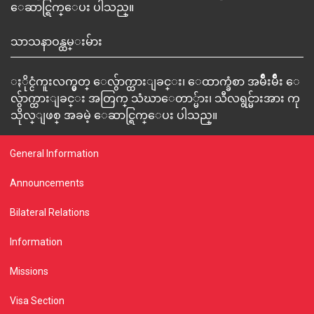
ေဆာင္ရြက္ေပး ပါသည္။
သာသနာဝန္ထမ္းမ်ား
ႏိုင္ငံကူးလက္မွတ္ ေလွ်ာက္ထားျခင္း၊ ေထာက္ခံစာ အမ်ိဳးမ်ိဳး ေ
လွ်ာက္ထားျခင္း အတြက္ သံဃာေတာ္မ်ား၊ သီလရွင္မ်ားအား ကု
သိုလ္ျဖစ္ အခမဲ့ ေဆာင္ရြက္ေပး ပါသည္။
General Information
Announcements
Bilateral Relations
Information
Missions
Visa Section