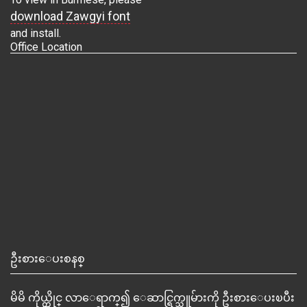
download Zawgyi font
and install.
Office Location
ဦးစားေပးစနစ္
မိမိ ကိုယ္တိုင္ လာေရာက္၍ ေဆာင္ရြက္သူမ်ားကို ဦးစားေပးၿပီး