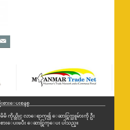
ဦးစားေပးစနစ္
မိမိ ကိုယ္တိုင္ လာေရာက္၍ ေဆာင္ရြက္သူမ်ားကို ဦး
စားေပးၿပီး ေဆာင္ရြက္ေပး ပါသည္။