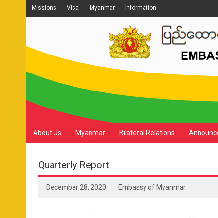
Missions
Visa
Myanmar
Information
About Us
Myanmar
Bilateral Relations
Announc
Quarterly Report
December 28, 2020
Embassy of Myanmar