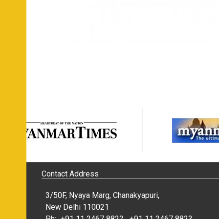
Contact Address
3/50F, Nyaya Marg, Chanakyapuri,
New Delhi 110021
Ph:
+91 11 2467 8822
,
+91 11 2467 8823