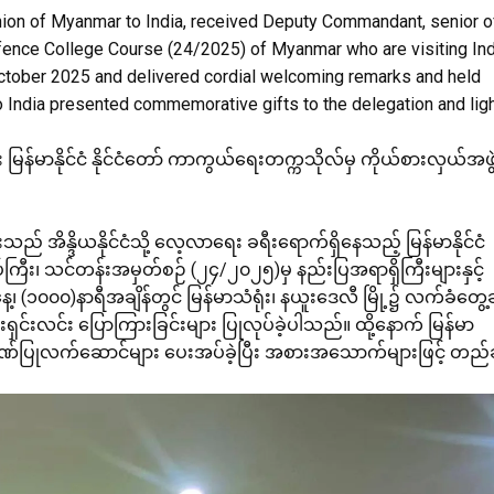
ion of Myanmar to India, received Deputy Commandant, senior of
Defence College Course (24/2025) of Myanmar who are visiting Ind
 October 2025 and delivered cordial welcoming remarks and held
India presented commemorative gifts to the delegation and lig
 မြန်မာနိုင်ငံ နိုင်ငံတော် ကာကွယ်ရေးတက္ကသိုလ်မှ ကိုယ်စားလှယ်အဖွ
သည် အိန္ဒိယနိုင်ငံသို့ လေ့လာရေး ခရီးရောက်ရှိနေသည့် မြန်မာနိုင်ငံ
ကြီး၊ သင်တန်းအမှတ်စဉ် (၂၄/၂၀၂၅)မှ နည်းပြအရာရှိကြီးများနှင့်
၁၀၀၀)နာရီအချိန်တွင် မြန်မာသံရုံး၊ နယူးဒေလီ မြို့၌ လက်ခံတွေ့
င်းလင်း ပြောကြားခြင်းများ ပြုလုပ်ခဲ့ပါသည်။ ထို့နောက် မြန်မာ
်ပြုလက်ဆောင်များ ပေးအပ်ခဲ့ပြီး အစားအသောက်များဖြင့် တည်