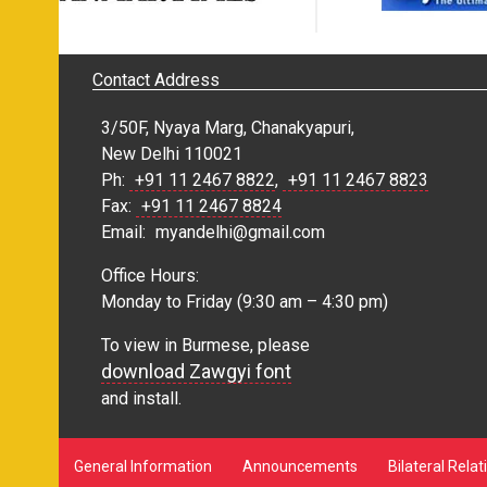
Contact Address
3/50F, Nyaya Marg, Chanakyapuri,
New Delhi 110021
Ph:
+91 11 2467 8822
,
+91 11 2467 8823
Fax:
+91 11 2467 8824
Email:
myandelhi@gmail.com
Office Hours:
Monday to Friday (9:30 am – 4:30 pm)
To view in Burmese, please
download Zawgyi font
and install.
General Information
Announcements
Bilateral Relat