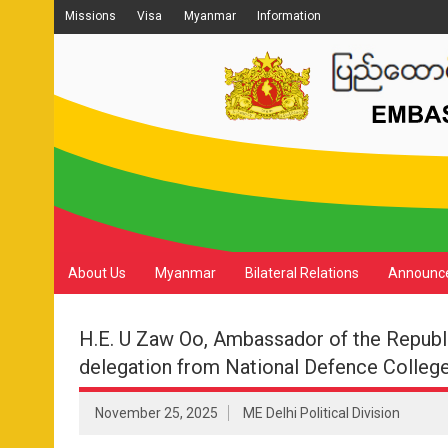
Missions
Visa
Myanmar
Information
About Us
Myanmar
Bilateral Relations
Announc
H.E. U Zaw Oo, Ambassador of the Republi
delegation from National Defence Colleg
November 25, 2025
ME Delhi Political Division