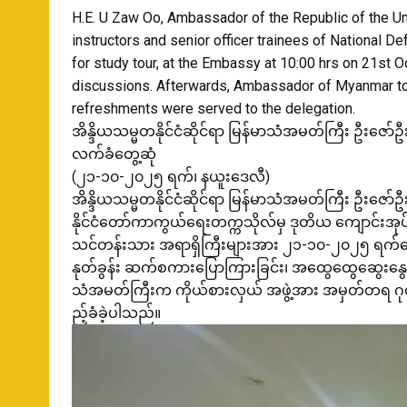
H.E. U Zaw Oo, Ambassador of the Republic of the Un
instructors and senior officer trainees of National 
for study tour, at the Embassy at 10:00 hrs on 21st
discussions. Afterwards, Ambassador of Myanmar to 
refreshments were served to the delegation.
အိန္ဒိယသမ္မတနိုင်ငံဆိုင်ရာ မြန်မာသံအမတ်ကြီး ဦးဇော်ဦး
လက်ခံတွေ့ဆုံ
(၂၁-၁၀-၂၀၂၅ ရက်၊ နယူးဒေလီ)
အိန္ဒိယသမ္မတနိုင်ငံဆိုင်ရာ မြန်မာသံအမတ်ကြီး ဦးဇော်ဦး
နိုင်ငံတော်ကာကွယ်ရေးတက္ကသိုလ်မှ ဒုတိယ ကျောင်းအုပ်
သင်တန်းသား အရာရှိကြီးများအား ၂၁-၁၀-၂၀၂၅ ရက်နေ့၊ (
နုတ်ခွန်း ဆက်စကားပြောကြားခြင်း၊ အထွေထွေဆွေးနွေးရှ
သံအမတ်ကြီးက ကိုယ်စားလှယ် အဖွဲ့အား အမှတ်တရ ဂုဏ
ည့်ခံခဲ့ပါသည်။