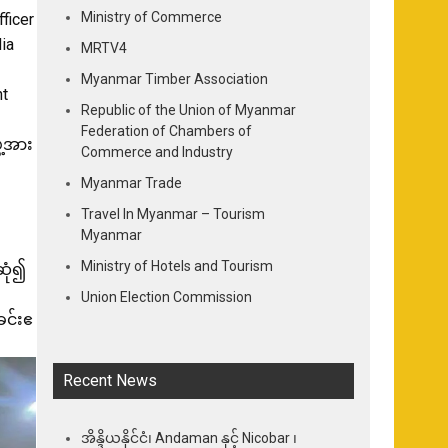
Ministry of Commerce
ficer
ia
MRTV4
Myanmar Timber Association
ht
Republic of the Union of Myanmar
Federation of Chambers of
ဲ့အား
Commerce and Industry
Myanmar Trade
Travel In Myanmar – Tourism
Myanmar
Ministry of Hotels and Tourism
ဆုံ၍
Union Election Commission
ခင်းဧ
Recent News
အိန္ဒိယနိုင်ငံ၊ Andaman နှင့် Nicobar ၊