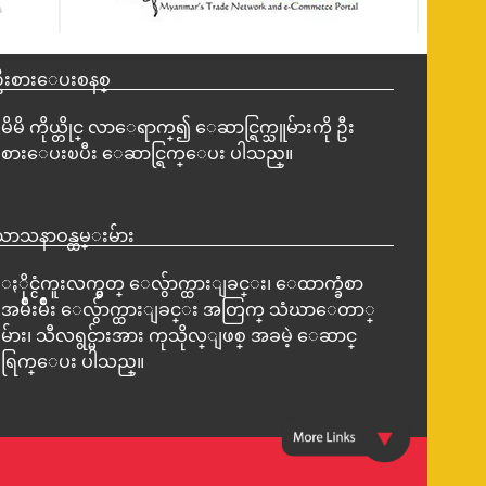
ဦးစားေပးစနစ္
မိမိ ကိုယ္တိုင္ လာေရာက္၍ ေဆာင္ရြက္သူမ်ားကို ဦး
စားေပးၿပီး ေဆာင္ရြက္ေပး ပါသည္။
သာသနာဝန္ထမ္းမ်ား
ႏိုင္ငံကူးလက္မွတ္ ေလွ်ာက္ထားျခင္း၊ ေထာက္ခံစာ
အမ်ိဳးမ်ိဳး ေလွ်ာက္ထားျခင္း အတြက္ သံဃာေတာ္
မ်ား၊ သီလရွင္မ်ားအား ကုသိုလ္ျဖစ္ အခမဲ့ ေဆာင္
ရြက္ေပး ပါသည္။