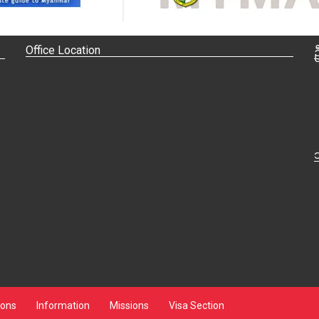
Office Location
ions
Information
Missions
Visa Section