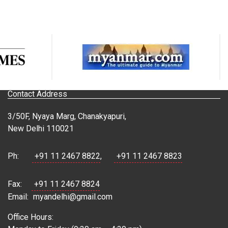
Contact Address
3/50F, Nyaya Marg, Chanakyapuri,
New Delhi 110021
Ph:
+91 11 2467 8822
,
+91 11 2467 8823
Fax:
+91 11 2467 8824
Email:
myandelhi@gmail.com
Office Hours: