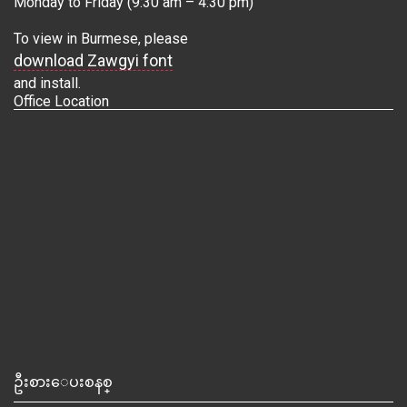
Monday to Friday (9:30 am – 4:30 pm)
To view in Burmese, please
download Zawgyi font
and install.
Office Location
ဦးစားေပးစနစ္