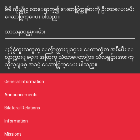
မိမိ ကိုယ္တိုင္ လာေရာက္၍ ေဆာင္ရြက္သူမ်ားကို ဦးစားေပးၿပီး
ေဆာင္ရြက္ေပး ပါသည္။
သာသနာဝန္ထမ္းမ်ား
ႏိုင္ငံကူးလက္မွတ္ ေလွ်ာက္ထားျခင္း၊ ေထာက္ခံစာ အမ်ိဳးမ်ိဳး ေ
လွ်ာက္ထားျခင္း အတြက္ သံဃာေတာ္မ်ား၊ သီလရွင္မ်ားအား ကု
သိုလ္ျဖစ္ အခမဲ့ ေဆာင္ရြက္ေပး ပါသည္။
General Information
Announcements
Bilateral Relations
Information
Missions