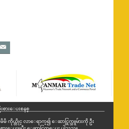
ဦးစားေပးစနစ္
မိမိ ကိုယ္တိုင္ လာေရာက္၍ ေဆာင္ရြက္သူမ်ားကို ဦး
စားေပးၿပီး ေဆာင္ရြက္ေပး ပါသည္။