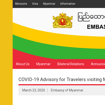
Missions
Visa
Myanmar
Information
About Us
Myanmar
Bilateral Relations
Announc
COVID-19 Advisory for Travelers visiting
March 23, 2020
Embassy of Myanmar