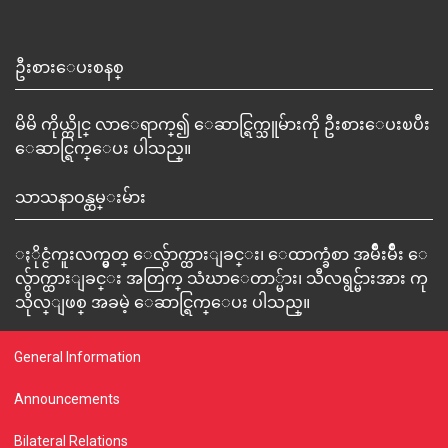
ဦးစားေပးစနစ္
မိမိ ကိုယ္တိုင္ လာေရာက္၍ ေဆာင္ရြက္သူမ်ားကို ဦးစားေပးၿပီး
ေဆာင္ရြက္ေပး ပါသည္။
သာသနာဝန္ထမ္းမ်ား
ႏိုင္ငံကူးလက္မွတ္ ေလွ်ာက္ထားျခင္း၊ ေထာက္ခံစာ အမ်ိဳးမ်ိဳး ေ
လွ်ာက္ထားျခင္း အတြက္ သံဃာေတာ္မ်ား၊ သီလရွင္မ်ားအား ကု
သိုလ္ျဖစ္ အခမဲ့ ေဆာင္ရြက္ေပး ပါသည္။
General Information
Announcements
Bilateral Relations