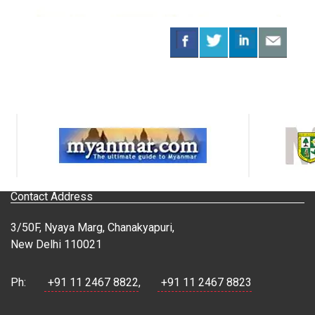
Contact Address
3/50F, Nyaya Marg, Chanakyapuri,
New Delhi 110021
Ph:
+91 11 2467 8822
,
+91 11 2467 8823