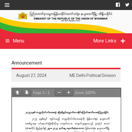
Menu
More Links
Announcement
August 27, 2024
ME Delhi Political Division
1
1
100%
Page
/
Zoom