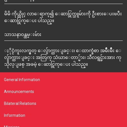
မိမိ ကိုယ္တိုင္ လာေရာက္၍ ေဆာင္ရြက္သူမ်ားကို ဦးစားေပးၿပီး
ေဆာင္ရြက္ေပး ပါသည္။
သာသနာဝန္ထမ္းမ်ား
ႏိုင္ငံကူးလက္မွတ္ ေလွ်ာက္ထားျခင္း၊ ေထာက္ခံစာ အမ်ိဳးမ်ိဳး ေ
လွ်ာက္ထားျခင္း အတြက္ သံဃာေတာ္မ်ား၊ သီလရွင္မ်ားအား ကု
သိုလ္ျဖစ္ အခမဲ့ ေဆာင္ရြက္ေပး ပါသည္။
General Information
Announcements
Bilateral Relations
Information