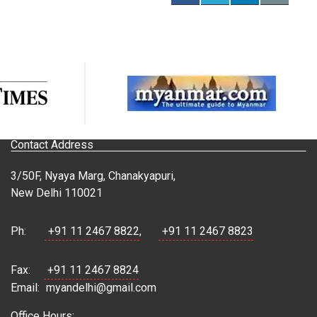
Contact Address
3/50F, Nyaya Marg, Chanakyapuri,
New Delhi 110021
Ph:
+91 11 2467 8822
,
+91 11 2467 8823
Fax:
+91 11 2467 8824
Email:
myandelhi@gmail.com
Office Hours: