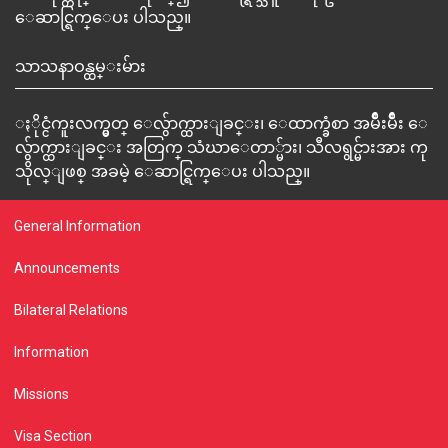
ေဆာင္ရြက္ေပး ပါသည္။
သာသနာဝန္ထမ္းမ်ား
ႏိုင္ငံကူးလက္မွတ္ ေလွ်ာက္ထားျခင္း၊ ေထာက္ခံစာ အမ်ိဳးမ်ိဳး ေ
လွ်ာက္ထားျခင္း အတြက္ သံဃာေတာ္မ်ား၊ သီလရွင္မ်ားအား ကု
သိုလ္ျဖစ္ အခမဲ့ ေဆာင္ရြက္ေပး ပါသည္။
General Information
Announcements
Bilateral Relations
Information
Missions
Visa Section