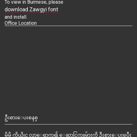
To view in Burmese, please
download Zawgyi font
and install.
Office Location
ဦးစားေပးစနစ္
မိမိ ကိုယ္တိုင္ လာေရာက္၍ ေဆာင္ရြက္သူမ်ားကို ဦးစားေပးၿပီး