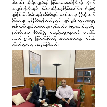
ပါသည်။ ထိုသို့တွေ့ဆုံစဉ် မြန်မာသံအမတ်ကြီးနှင့် တွဲဖက်
အတွင်းဝန်တို့သည် မြန်မာ-အိန္ဒိယနှစ်နိုင်ငံအကြား ရှိရင်းစွဲ
ချစ်ကြည်ရင်းနှီးသည့် အိမ်နီးချင်း ဆက်ဆံရေး ပိုမိုတိုးတက်
ခိုင်မာရေး၊ နှစ်နိုင်ငံကုန်သွယ်မှုတွင် ကျပ်-ရူပီး ငွေပေးချေမှု
စနစ် တွင်ကျယ်လာစေရေး၊ ကုန်သွယ်မှု၊ စီးပွားဆက်သွယ်မှု၊
နယ်စပ်ဒေသ စီမံခန့်ခွဲမှု စသည့်ကဏ္ဍများတွင် ပူးပေါင်း
ဆောင် ရွက်မှု မြှင့်တင်နိုင်မည့် အလားအလာများ ရင်းနှီး
ပွင့်လင်းစွာ ဆွေးနွေးခဲ့ကြပါသည်။