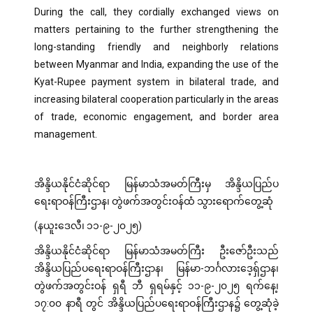
During the call, they cordially exchanged views on
matters pertaining to the further strengthening the
long-standing friendly and neighborly relations
between Myanmar and India, expanding the use of the
Kyat-Rupee payment system in bilateral trade, and
increasing bilateral cooperation particularly in the areas
of trade, economic engagement, and border area
management.
အိန္ဒိယနိုင်ငံဆိုင်ရာ မြန်မာသံအမတ်ကြီးမှ အိန္ဒိယပြည်ပ
ရေးရာဝန်ကြီးဌာန၊ တွဲဖက်အတွင်းဝန်ထံ သွားရောက်တွေ့ဆုံ
(နယူးဒေလီ၊ ၁၁-၉-၂၀၂၅)
အိန္ဒိယနိုင်ငံဆိုင်ရာ မြန်မာသံအမတ်ကြီး ဦးဇော်ဦးသည်
အိန္ဒိယပြည်ပရေးရာဝန်ကြီးဌာန၊ မြန်မာ-ဘင်္ဂလားဒေ့ရှ်ဌာန၊
တွဲဖက်အတွင်းဝန် ရှရီ ဘီ ရှရမ်နှင့် ၁၁-၉-၂၀၂၅ ရက်နေ့၊
၁၇:၀၀ နာရီ တွင် အိန္ဒိယပြည်ပရေးရာဝန်ကြီးဌာန၌ တွေ့ဆုံခဲ့