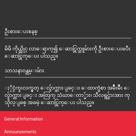
ဦးစားေပးစနစ္
မိမိ ကိုယ္တိုင္ လာေရာက္၍ ေဆာင္ရြက္သူမ်ားကို ဦးစားေပးၿပီး
ေဆာင္ရြက္ေပး ပါသည္။
သာသနာဝန္ထမ္းမ်ား
ႏိုင္ငံကူးလက္မွတ္ ေလွ်ာက္ထားျခင္း၊ ေထာက္ခံစာ အမ်ိဳးမ်ိဳး ေ
လွ်ာက္ထားျခင္း အတြက္ သံဃာေတာ္မ်ား၊ သီလရွင္မ်ားအား ကု
သိုလ္ျဖစ္ အခမဲ့ ေဆာင္ရြက္ေပး ပါသည္။
General Information
Announcements