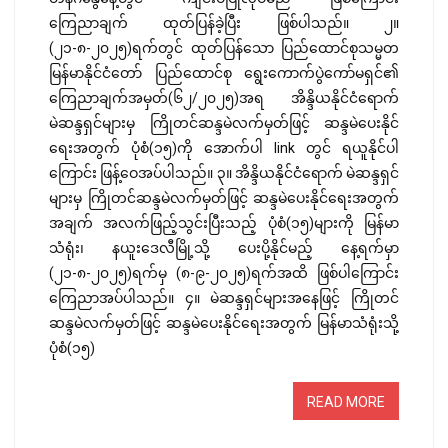
ကြေညာချက် ထုတ်ပြန်ခဲ့ပြီး ဖြစ်ပါသည်။ ၂။
(၂၁-၈-၂၀၂၅)ရက်တွင် ထုတ်ပြန်သော ပြည်ထောင်စုသမ္မတ
မြန်မာနိုင်ငံတော် ပြည်ထောင်စု ရွေးကောက်ပွဲကော်မရှင်၏
ကြေညာချက်အမှတ်(၆၂/၂၀၂၅)အရ အိန္ဒိယနိုင်ငံရောက်
မဲဆန္ဒရှင်များမှ ကြိုတင်ဆန္ဒမဲလက်မှတ်ဖြင့် ဆန္ဒမဲပေးနိုင်
ရေးအတွက် ပုံစံ(၁၅)ကို အောက်ပါ link တွင် ရယူနိုင်ပါ
ကြောင်း ဖြန့်ဝေအပ်ပါသည်။ ၃။ အိန္ဒိယနိုင်ငံရောက် မဲဆန္ဒရှင်
များမှ ကြိုတင်ဆန္ဒမဲလက်မှတ်ဖြင့် ဆန္ဒမဲပေးနိုင်ရေးအတွက်
အချက် အလက်ဖြည့်သွင်းပြီးသည့် ပုံစံ(၁၅)များကို မြန်မာ
သံရုံး၊ နယူးဒေလီမြို့သို့ ပေးပို့နိုင်မည့် နေ့ရက်မှာ
(၂၁-၈-၂၀၂၅)ရက်မှ (၈-၉-၂၀၂၅)ရက်အထိ ဖြစ်ပါကြောင်း
ကြေညာအပ်ပါသည်။ ၄။ မဲဆန္ဒရှင်များအနေဖြင့် ကြိုတင်
ဆန္ဒမဲလက်မှတ်ဖြင့် ဆန္ဒမဲပေးနိုင်ရေးအတွက် မြန်မာသံရုံးသို့
ပုံစံ(၁၅)
READ MORE