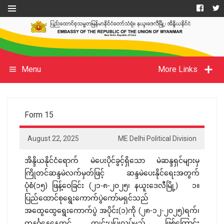
Menu
More Links
Form 15
August 22, 2025
ME Delhi Political Division
အိန္ဒိယနိုင်ငံရောက် မဲပေးပိုင်ခွင့်ရှိသော မဲဆန္ဒရှင်များမှ
ကြိုတင်ဆန္ဒမဲလက်မှတ်ဖြင့် ဆန္ဒမဲပေးနိုင်ရေးအတွက်
ပုံစံ(၁၅) ဖြန့်ဝေခြင်း (၂၁-၈-၂၀၂၅၊ နယူးဒေလီမြို့) ၁။
ပြည်ထောင်စုရွေးကောက်ပွဲကော်မရှင်သည်
အထွေထွေရွေးကောက်ပွဲ အပိုင်း(၁)ကို (၂၈-၁၂-၂၀၂၅)ရက်၊
တနင်္ဂနွေနေ့တွင် ကျင်းပပြုလုပ်မည် ဖြစ်ကြောင်း