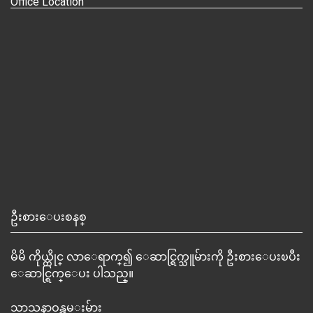
Office Location
ဦးစားေပးစနစ္
မိမိ ကိုယ္တိုင္ လာေရာက္၍ ေဆာင္ရြက္သူမ်ားကို ဦးစားေပးၿပီး
ေဆာင္ရြက္ေပး ပါသည္။
သာသနာဝန္ထမ္းမ်ား