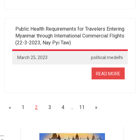
Public Health Requirements for Travelers Entering
Myanmar through International Commercial Flights
(22-3-2023, Nay Pyi Taw)
March 25, 2023
political.medelhi
READ MORE
«
1
2
3
4
…
11
»