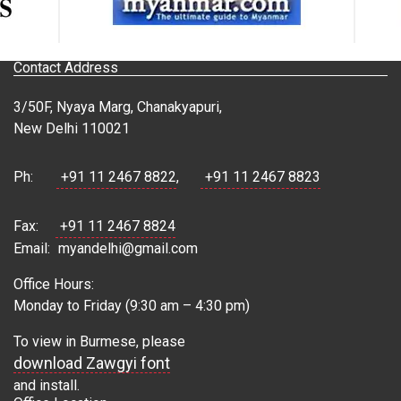
Contact Address
3/50F, Nyaya Marg, Chanakyapuri,
New Delhi 110021
Ph:
+91 11 2467 8822
,
+91 11 2467 8823
Fax:
+91 11 2467 8824
Email:
myandelhi@gmail.com
Office Hours:
Monday to Friday (9:30 am – 4:30 pm)
To view in Burmese, please
download Zawgyi font
and install.