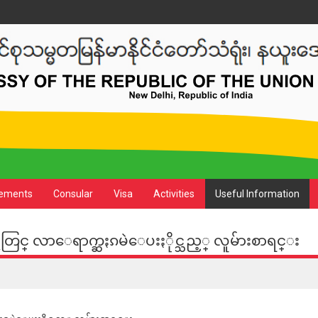
ements
Consular
Visa
Activities
Useful Information
တြင္ လာေရာက္ဆႏၵမဲေပးႏိုင္သည့္ လူမ်ားစာရင္း