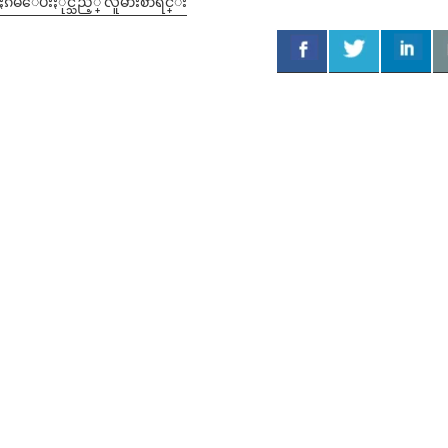
မဲေပးႏိုင္သည့္ လူမ်ားစာရင္း