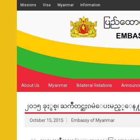
Missions
Visa
Myanmar
Information
About Us
Myanmar
Bilateral Relations
Announc
၂၀၁၅ ခုႏွစ္၊ ႀကိဳတင္ဆႏၵမဲေပးမည့္ေန႔
October 15, 2015
Embassy of Myanmar