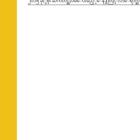
၂၀၁၅ ခုႏွစ္၊ ႀကိဳတင္ဆႏၵမဲေပးမည့္ေန႔တြင္ လာေရာက္ဆႏၵ